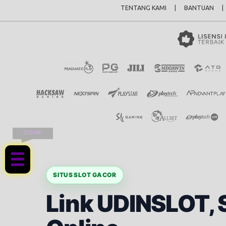
TENTANG KAMI
|
BANTUAN
|
Madame Destiny
Mon
Wild West Gold
G
UDIN!
SITUS SLOT GACOR
Link UDINSLOT, S
Online