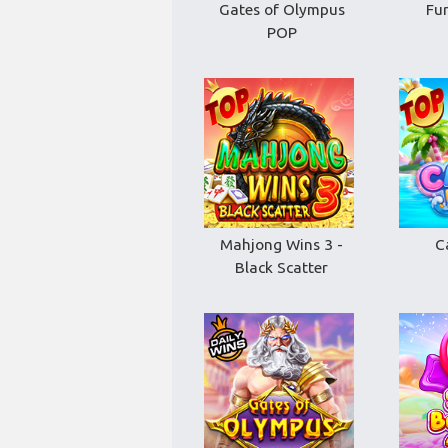
Gates of Olympus
Fur
POP
Mahjong Wins 3 -
C
Black Scatter