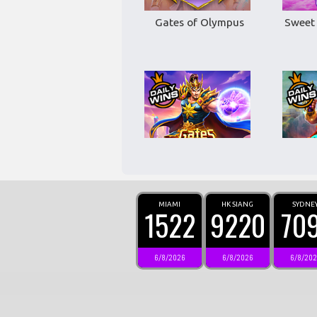
Gates of Olympus
Sweet
Gates of Gatot Kaca
Gates
Super Scatter
MIAMI
HK SIANG
SYDNE
1522
9220
70
6/8/2026
6/8/2026
6/8/20