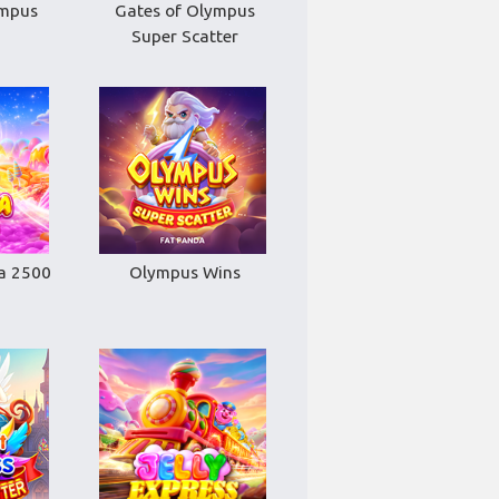
ympus
Gates of Olympus
Super Scatter
a 2500
Olympus Wins