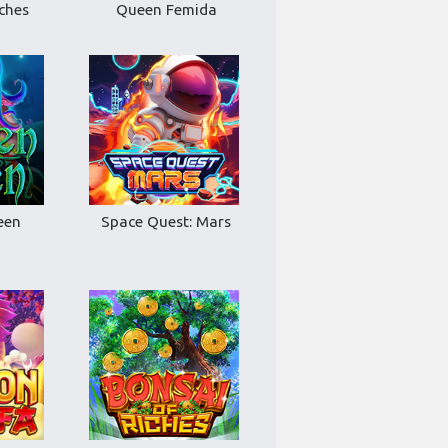
iches
Queen Femida
een
Space Quest: Mars