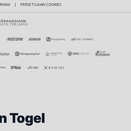
RIVASI
|
PERSETUJUAN COOKIES
 Hades
Kingdom of Luck
y
Dragon Wish
n Togel