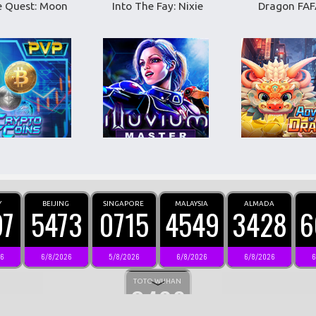
e Quest: Moon
Into The Fay: Nixie
Dragon FAF
rypto Coin
Illuvium Master
Advent of the
Y
BEIJING
SINGAPORE
MALAYSIA
ALMADA
97
5473
0715
4549
3428
6
26
6/8/2026
5/8/2026
6/8/2026
6/8/2026
6
TOTO WUHAN
3408
he Fay: Snowie
Lucky Coins
Jarvis