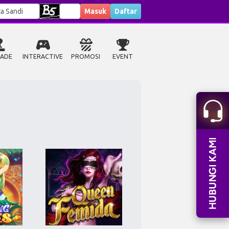
Masuk
Daftar
ADE
INTERACTIVE
PROMOSI
EVENT