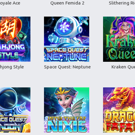
oyale Ace
Queen Femida 2
Slithering R
hjong Style
Space Quest: Neptune
Kraken Qu