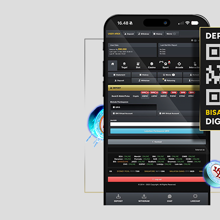
Canyon
Winter Winnings
Great