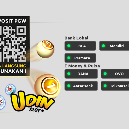
Pyramid
Poseidon
Bank Lokal
BCA
Mandiri
Permata
E Money & Pulsa
 Wall of Meta
Buffalo Blaze
Panthera Pa
Dragon
DANA
OVO
AntarBank
Telkomsel