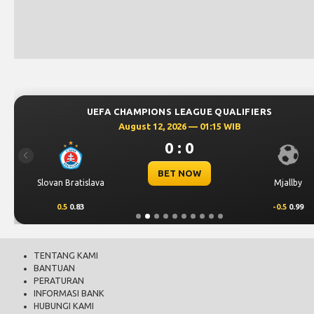
UEFA CHAMPIONS LEAGUE QUALIFIERS
August 12, 2026 — 01:15 WIB
0 : 0
Previous
BET NOW
Slovan Bratislava
Mjallby
0.5
0.83
-0.5
0.99
TENTANG KAMI
BANTUAN
PERATURAN
INFORMASI BANK
HUBUNGI KAMI