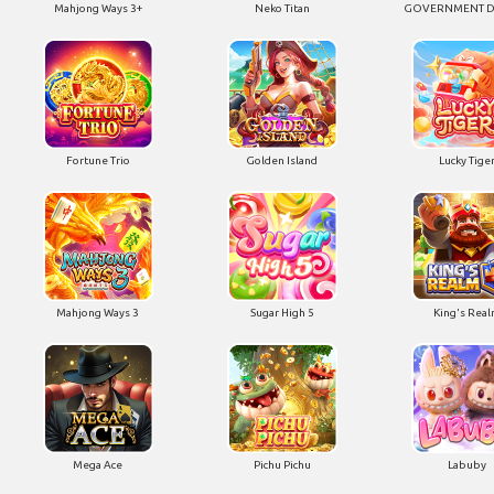
Mahjong Ways 3+
Neko Titan
GOVERNMENT D
Fortune Trio
Golden Island
Lucky Tige
Mahjong Ways 3
Sugar High 5
King's Rea
Mega Ace
Pichu Pichu
Labuby