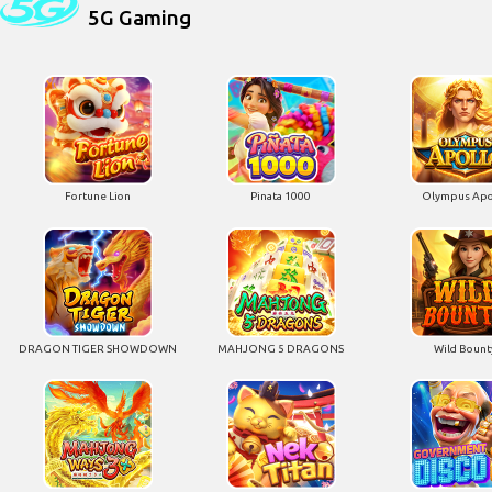
5G Gaming
Fortune Lion
Pinata 1000
Olympus Apo
DRAGON TIGER SHOWDOWN
MAHJONG 5 DRAGONS
Wild Bount