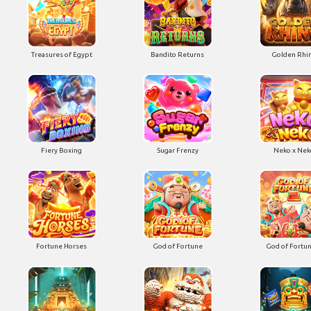
Treasures of Egypt
Bandito Returns
Golden Rhi
Fiery Boxing
Sugar Frenzy
Neko x Nek
Fortune Horses
God of Fortune
God of Fortu