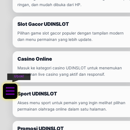
ringan, dan mudah dibuka dari HP.
Slot Gacor UDINSLOT
Pilihan game slot gacor populer dengan tampilan modern
dan menu permainan yang lebih update.
Casino Online
Masuk ke kategori casino UDINSLOT untuk menemukan
permainan live casino yang aktif dan responsif.
UDIN!
Sport UDINSLOT
Akses menu sport untuk pemain yang ingin melihat pilihan
permainan olahraga online dalam satu halaman.
Promosi UDINSLOT