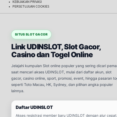
KEBIJAKAN PRIVASI
PERSETUJUAN COOKIES
SITUS SLOT GACOR
Link UDINSLOT, Slot Gacor,
Casino dan Togel Online
Jelajahi kumpulan Slot online populer yang sering dicari pema
saat mencari akses UDINSLOT, mulai dari daftar akun, slot
gacor, casino online, sport, promosi, event, hingga pasaran to
seperti Toto Macau, HK, Sydney, dan pilihan angka populer
lainnya.
Daftar UDINSLOT
Akses registrasi member baru UDINSLOT dengan alur cepat