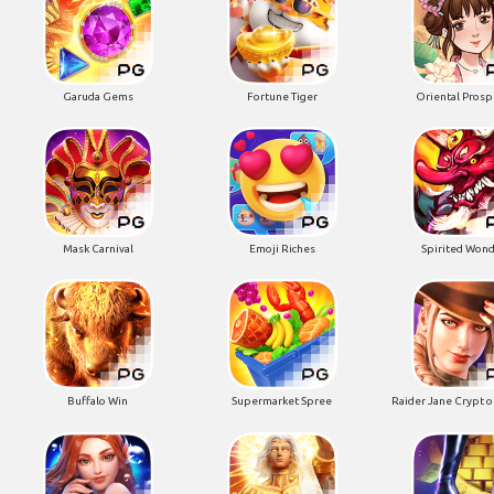
Garuda Gems
Fortune Tiger
Oriental Prosp
Mask Carnival
Emoji Riches
Spirited Won
Buffalo Win
Supermarket Spree
Raider Jane Crypt o