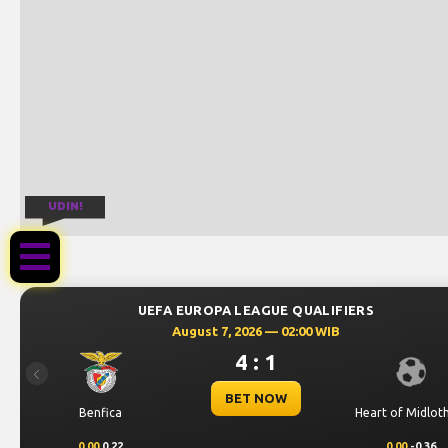
UDIN!
UEFA EUROPA LEAGUE QUALIFIERS
August 7, 2026 — 02:00 WIB
4 : 1
Previous
BET NOW
Benfica
Heart of Midlot
0.00
0.22
0.00
-0.36