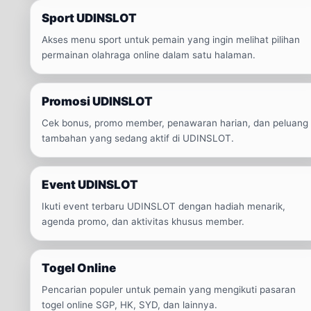
Sport UDINSLOT
Akses menu sport untuk pemain yang ingin melihat pilihan
permainan olahraga online dalam satu halaman.
Promosi UDINSLOT
Cek bonus, promo member, penawaran harian, dan peluang
tambahan yang sedang aktif di UDINSLOT.
Event UDINSLOT
Ikuti event terbaru UDINSLOT dengan hadiah menarik,
agenda promo, dan aktivitas khusus member.
Togel Online
Pencarian populer untuk pemain yang mengikuti pasaran
togel online SGP, HK, SYD, dan lainnya.