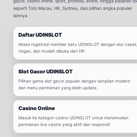
gacor, casino online, sport, promosi, event, hingga pasaran to
seperti Toto Macau, HK, Sydney, dan pilihan angka populer
lainnya.
Daftar UDINSLOT
Akses registrasi member baru UDINSLOT dengan alur cepat
ringan, dan mudah dibuka dari HP.
Slot Gacor UDINSLOT
Pilihan game slot gacor populer dengan tampilan modern
dan menu permainan yang lebih update.
Casino Online
Masuk ke kategori casino UDINSLOT untuk menemukan
permainan live casino yang aktif dan responsif.