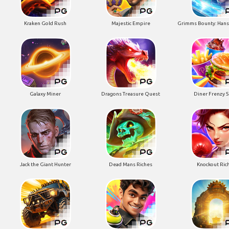
Kraken Gold Rush
Majestic Empire
Grimms Bounty: Hans
Galaxy Miner
Dragons Treasure Quest
Diner Frenzy 
Jack the Giant Hunter
Dead Mans Riches
Knockout Ric