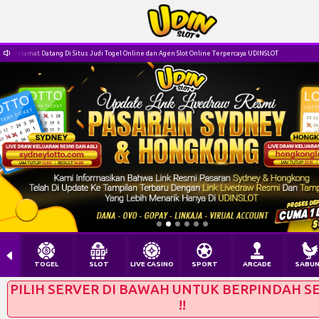
Selamat Datang Di Situs Judi Togel Online dan Agen Slot Online Terpercaya UDINSLOT
TOGEL
SLOT
LIVE CASINO
SPORT
ARCADE
SABU
PILIH SERVER DI BAWAH UNTUK BERPINDAH S
!!