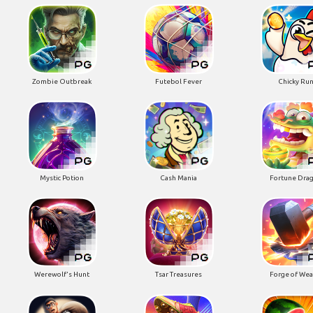
Zombie Outbreak
Futebol Fever
Chicky Ru
Mystic Potion
Cash Mania
Fortune Dra
Werewolf's Hunt
Tsar Treasures
Forge of Wea