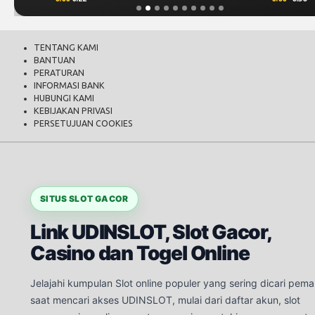
TENTANG KAMI
BANTUAN
PERATURAN
INFORMASI BANK
HUBUNGI KAMI
KEBIJAKAN PRIVASI
PERSETUJUAN COOKIES
SITUS SLOT GACOR
Link UDINSLOT, Slot Gacor,
Casino dan Togel Online
Jelajahi kumpulan Slot online populer yang sering dicari pema
saat mencari akses UDINSLOT, mulai dari daftar akun, slot