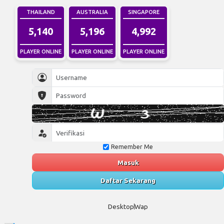
THAILAND
AUSTRALIA
SINGAPORE
5,140
5,196
4,992
PLAYER ONLINE
PLAYER ONLINE
PLAYER ONLINE
Remember Me
Masuk
Daftar Sekarang
Desktop
Wap