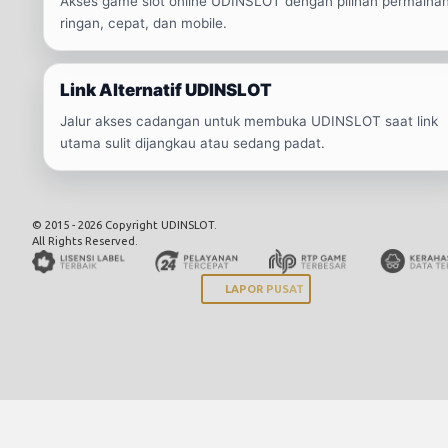
Akses game slot online UDINSLOT dengan pilihan permaina
ringan, cepat, dan mobile.
Link Alternatif UDINSLOT
Jalur akses cadangan untuk membuka UDINSLOT saat link
utama sulit dijangkau atau sedang padat.
© 2015 - 2026 Copyright UDINSLOT.
All Rights Reserved.
LAPOR PUSAT