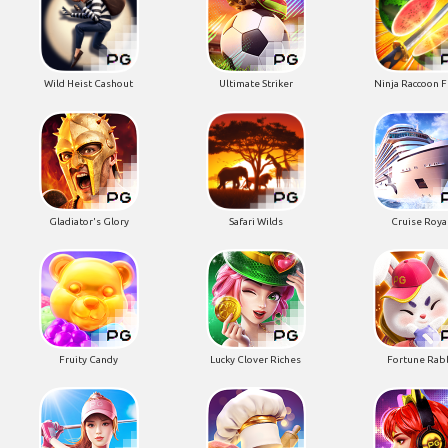
Wild Heist Cashout
Ultimate Striker
Ninja Raccoon 
Gladiator's Glory
Safari Wilds
Cruise Roya
Fruity Candy
Lucky Clover Riches
Fortune Rab