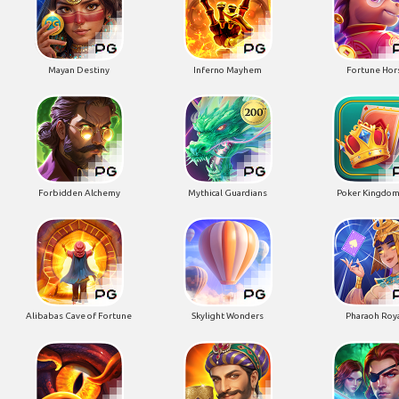
Mayan Destiny
Inferno Mayhem
Fortune Hor
Forbidden Alchemy
Mythical Guardians
Poker Kingdom
Alibabas Cave of Fortune
Skylight Wonders
Pharaoh Roy