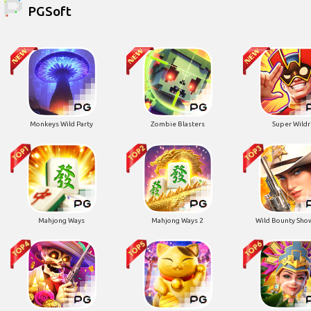
PGSoft
Monkeys Wild Party
Zombie Blasters
Super Wildr
Mahjong Ways
Mahjong Ways 2
Wild Bounty Sh