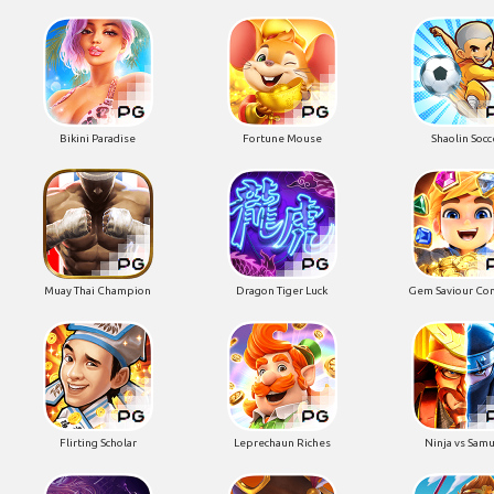
Bikini Paradise
Fortune Mouse
Shaolin Socc
Muay Thai Champion
Dragon Tiger Luck
Gem Saviour Co
Flirting Scholar
Leprechaun Riches
Ninja vs Samu