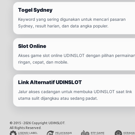
Togel Sydney
Keyword yang sering digunakan untuk mencari pasaran
Sydney, result harian, dan data angka populer.
Slot Online
Akses game slot online UDINSLOT dengan pilihan permaina
ringan, cepat, dan mobile.
Link Alternatif UDINSLOT
Jalur akses cadangan untuk membuka UDINSLOT saat link
utama sulit dijangkau atau sedang padat.
© 2015 - 2026 Copyright UDINSLOT.
All Rights Reserved.