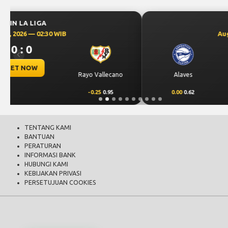
SPAIN LA LIGA
August 16, 2026 — 00:30 WIB
0 : 0
Previous
BET NOW
Alaves
Getafe
0.00
0.62
0.00
-0.72
TENTANG KAMI
BANTUAN
PERATURAN
INFORMASI BANK
HUBUNGI KAMI
KEBIJAKAN PRIVASI
PERSETUJUAN COOKIES