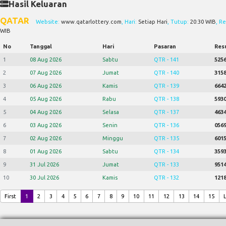
Hasil Keluaran
QATAR
Website:
www.qatarlottery.com
, Hari:
Setiap Hari
, Tutup:
20:30 WIB
, R
WIB
No
Tanggal
Hari
Pasaran
Res
1
08 Aug 2026
Sabtu
QTR - 141
525
2
07 Aug 2026
Jumat
QTR - 140
315
3
06 Aug 2026
Kamis
QTR - 139
664
4
05 Aug 2026
Rabu
QTR - 138
593
5
04 Aug 2026
Selasa
QTR - 137
463
6
03 Aug 2026
Senin
QTR - 136
056
7
02 Aug 2026
Minggu
QTR - 135
601
8
01 Aug 2026
Sabtu
QTR - 134
359
9
31 Jul 2026
Jumat
QTR - 133
951
10
30 Jul 2026
Kamis
QTR - 132
121
First
1
2
3
4
5
6
7
8
9
10
11
12
13
14
15
L