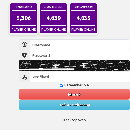
THAILAND
AUSTRALIA
SINGAPORE
5,306
4,639
4,835
PLAYER ONLINE
PLAYER ONLINE
PLAYER ONLINE
Remember Me
Masuk
Daftar Sekarang
Desktop
Wap