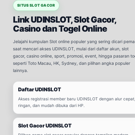
SITUS SLOT GACOR
Link UDINSLOT, Slot Gacor,
Casino dan Togel Online
Jelajahi kumpulan Slot online populer yang sering dicari pema
saat mencari akses UDINSLOT, mulai dari daftar akun, slot
gacor, casino online, sport, promosi, event, hingga pasaran to
seperti Toto Macau, HK, Sydney, dan pilihan angka populer
lainnya.
Daftar UDINSLOT
Akses registrasi member baru UDINSLOT dengan alur cepat
ringan, dan mudah dibuka dari HP.
Slot Gacor UDINSLOT