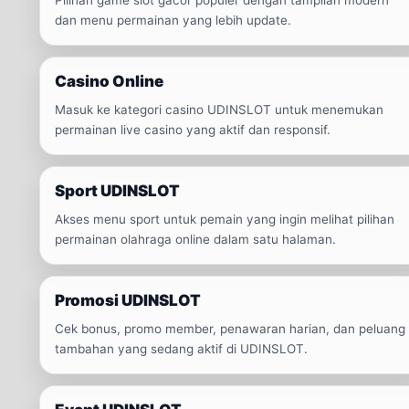
Pilihan game slot gacor populer dengan tampilan modern
dan menu permainan yang lebih update.
Casino Online
Masuk ke kategori casino UDINSLOT untuk menemukan
permainan live casino yang aktif dan responsif.
Sport UDINSLOT
Akses menu sport untuk pemain yang ingin melihat pilihan
permainan olahraga online dalam satu halaman.
Promosi UDINSLOT
Cek bonus, promo member, penawaran harian, dan peluang
tambahan yang sedang aktif di UDINSLOT.